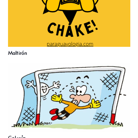
Maltirón
Gol vy’a