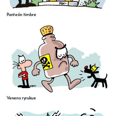
Panteón timbre
Veneno ryrukue