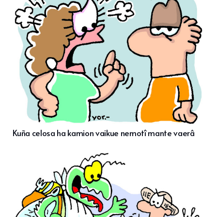
Kuña celosa ha kamion vaikue nemotî mante vaerâ