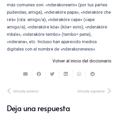
más comunes son: «nderakoreami» (por tus partes
pudendas, amiga), «nderakóre papa», «nderakóre che
ra’a» (ra’a: amigo/a), «nderakóre cape» (cape:
amigo/a), «nderakóre kóa» (kóa= esto), «nderakóre
mba’e», «nderakóre tembo» (tembo= pene),
«nderana», etc. Incluso han aparecido medios
digitales con el nombre de «nderakorenews».
Volver al inicio del diccionario
Entrada anterior
Entrada siguiente
Deja una respuesta