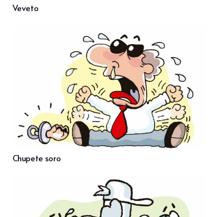
Veveto
Chupete soro