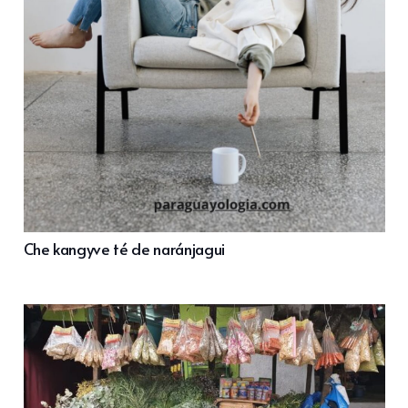
Che kangyve té de naránjagui