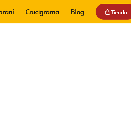
araní
Crucigrama
Blog
Tienda