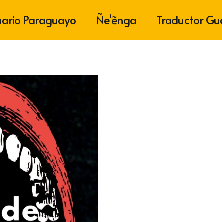
nario Paraguayo
Ñe’ẽnga
Traductor Gu