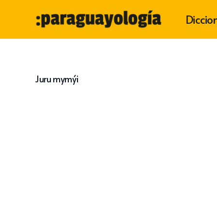
Diccio
Juru mymýi