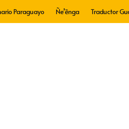
nario Paraguayo
Ñe’ẽnga
Traductor Gu