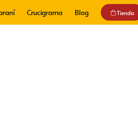
araní
Crucigrama
Blog
Tienda