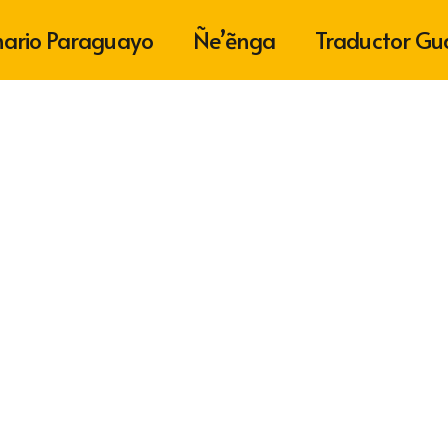
nario Paraguayo
Ñe’ẽnga
Traductor Gu