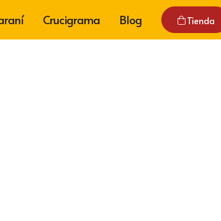
araní
Crucigrama
Blog
Tienda