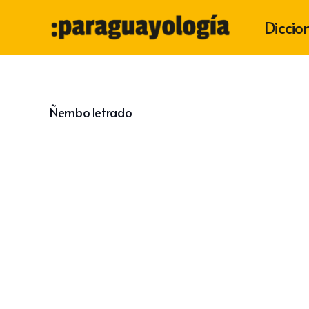
Diccio
Ñembo letrado