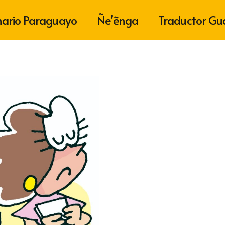
nario Paraguayo
Ñe’ẽnga
Traductor Gu