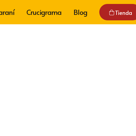
araní
Crucigrama
Blog
Tienda