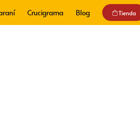
araní
Crucigrama
Blog
Tienda