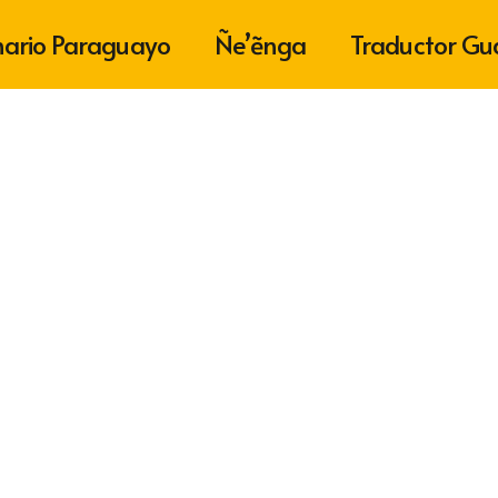
nario Paraguayo
Ñe’ẽnga
Traductor Gu