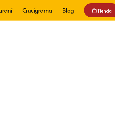
araní
Crucigrama
Blog
Tienda