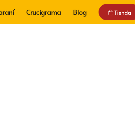
araní
Crucigrama
Blog
Tienda