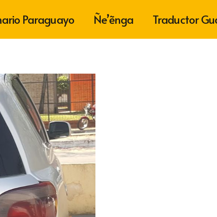
nario Paraguayo
Ñe’ẽnga
Traductor Gu