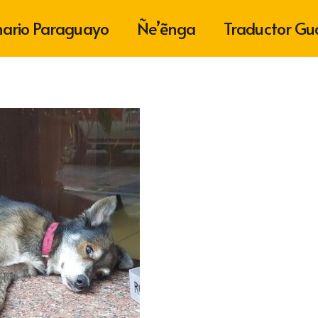
nario Paraguayo
Ñe’ẽnga
Traductor Gu