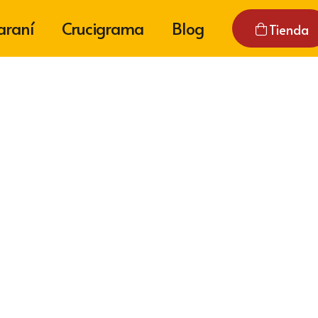
araní
Crucigrama
Blog
Tienda