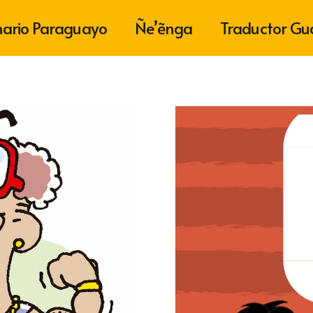
nario Paraguayo
Ñe’ẽnga
Traductor Gu