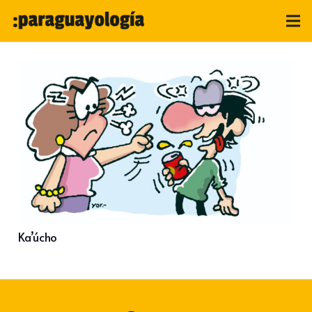
Ka’úcho