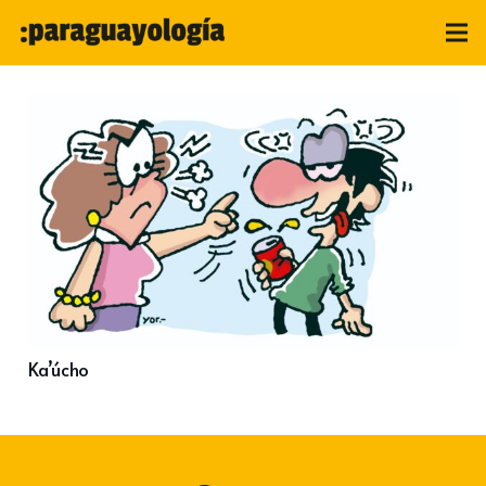
Ka’úcho