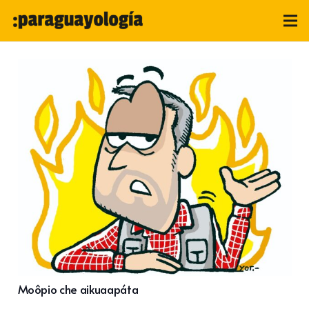
Moôpio che aikuaapáta