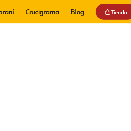
araní
Crucigrama
Blog
Tienda