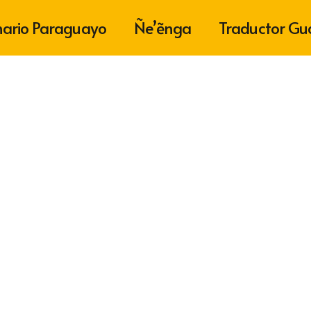
nario Paraguayo
Ñe’ẽnga
Traductor Gu