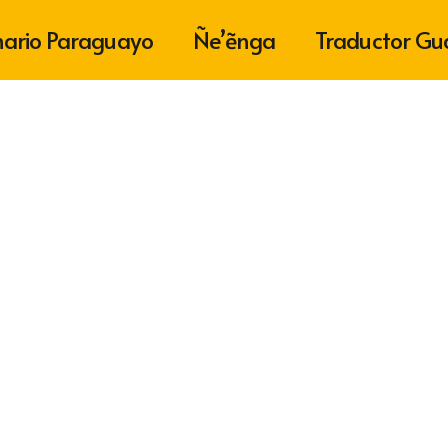
nario Paraguayo
Ñe’ẽnga
Traductor Gu