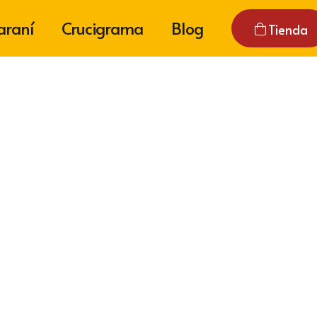
araní
Crucigrama
Blog
Tienda