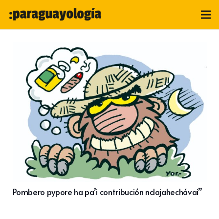
Pombero pypore ha pa’i contribución ndajahechávai”