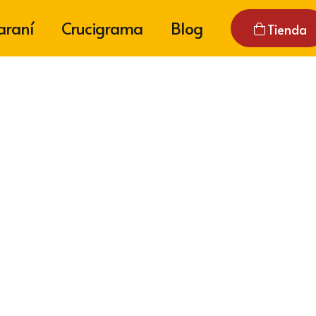
araní
Crucigrama
Blog
Tienda