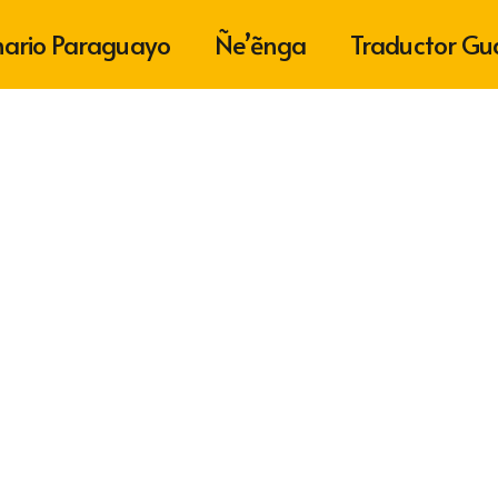
nario Paraguayo
Ñe’ẽnga
Traductor Gu