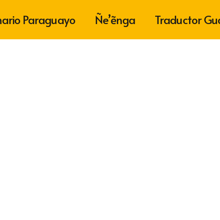
nario Paraguayo
Ñe’ẽnga
Traductor Gu