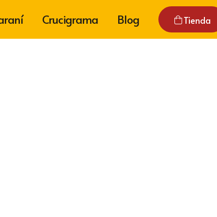
araní
Crucigrama
Blog
Tienda