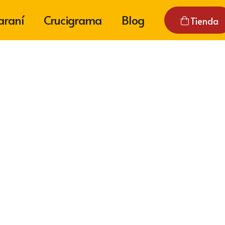
araní
Crucigrama
Blog
Tienda