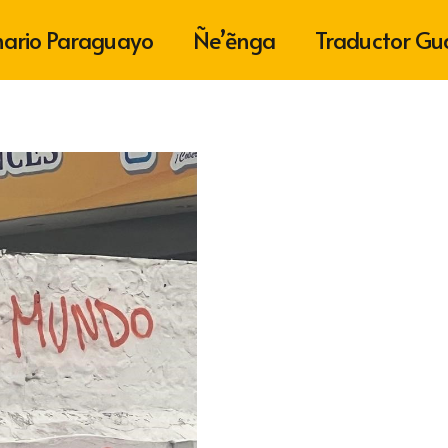
nario Paraguayo
Ñe’ẽnga
Traductor Gu