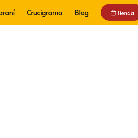
araní
Crucigrama
Blog
Tienda