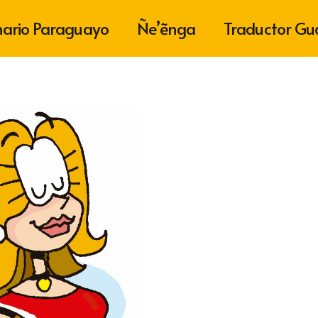
nario Paraguayo
Ñe’ẽnga
Traductor Gu