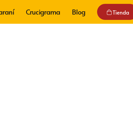
araní
Crucigrama
Blog
Tienda