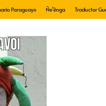
nario Paraguayo
Ñe’ẽnga
Traductor Gu