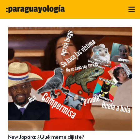
New Jopara: ¿Qué meme dijiste?