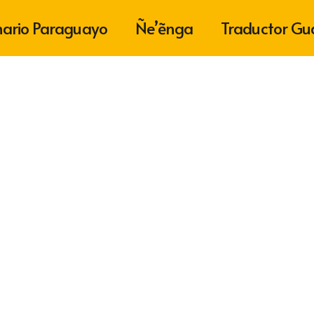
nario Paraguayo
Ñe’ẽnga
Traductor Gu