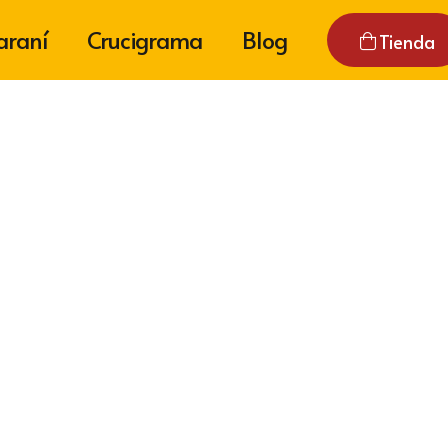
araní
Crucigrama
Blog
Tienda