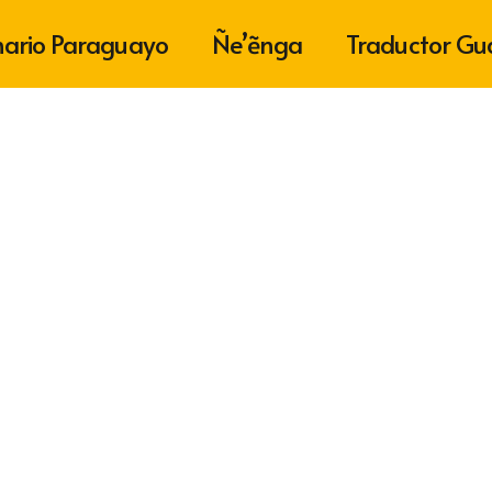
nario Paraguayo
Ñe’ẽnga
Traductor Gu