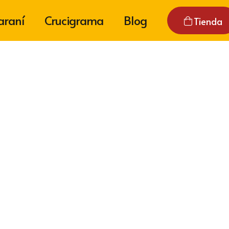
araní
Crucigrama
Blog
Tienda