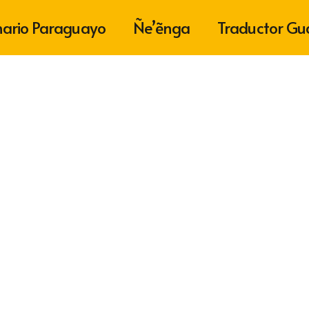
nario Paraguayo
Ñe’ẽnga
Traductor Gu