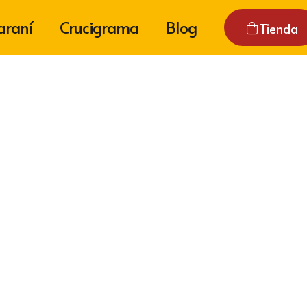
araní
Crucigrama
Blog
Tienda