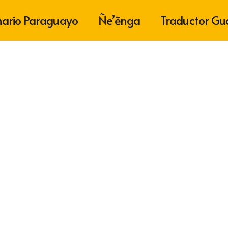
nario Paraguayo
Ñe’ẽnga
Traductor Gu