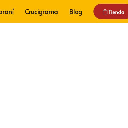
araní
Crucigrama
Blog
Tienda