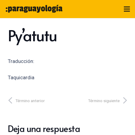
Py’atutu
Traducción:
Taquicardia
Término anterior
Término siguiente
Deja una respuesta