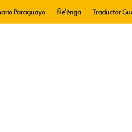
nario Paraguayo
Ñe’ẽnga
Traductor Gu