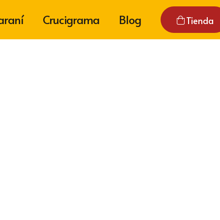
araní
Crucigrama
Blog
Tienda