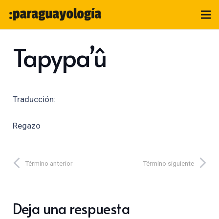
Tapypa’û
Traducción:
Regazo
Término anterior
Término siguiente
Deja una respuesta