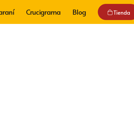
araní
Crucigrama
Blog
Tienda