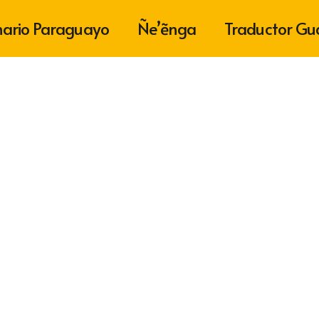
nario Paraguayo
Ñe’ẽnga
Traductor Gu