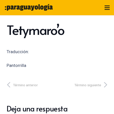
Tetymaro’o
Traducción:
Pantorrilla
Término anterior
Término siguiente
Deja una respuesta