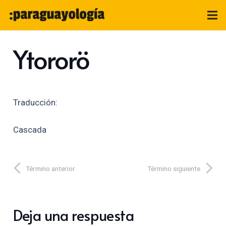
Ytororö
Traducción:
Cascada
Término anterior
Término siguiente
Deja una respuesta