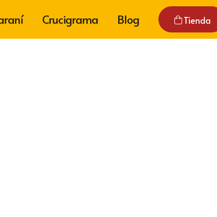
araní
Crucigrama
Blog
Tienda