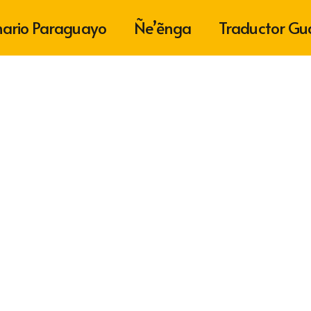
nario Paraguayo
Ñe’ẽnga
Traductor Gu