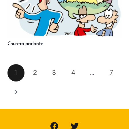
Churero parlante
1
2
3
4
…
7