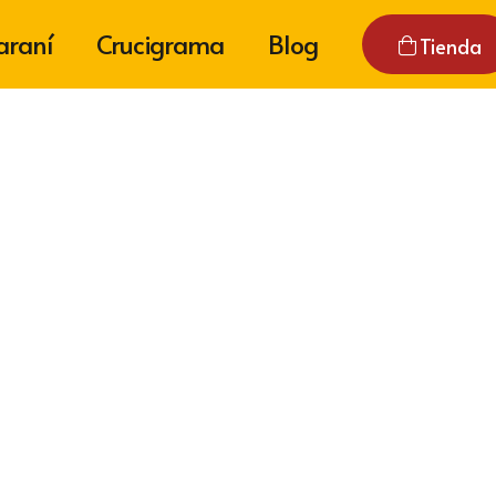
araní
Crucigrama
Blog
Tienda