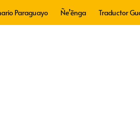
nario Paraguayo
Ñe’ẽnga
Traductor Gu