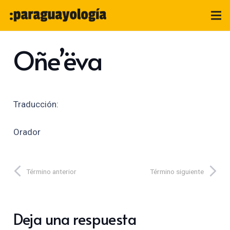
Oñe’ëva
Traducción:
Orador
Término anterior
Término siguiente
Deja una respuesta