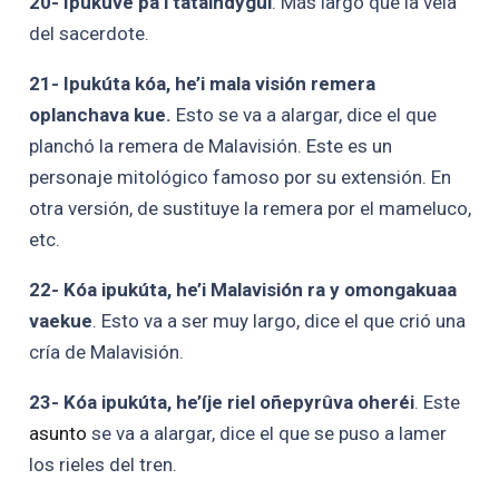
20- Ipukuve pa’i tataindygui
. Más largo que la vela
del sacerdote.
21- Ipukúta kóa, he’i mala visión remera
oplanchava kue.
Esto se va a alargar, dice el que
planchó la remera de Malavisión. Este es un
personaje mitológico famoso por su extensión. En
otra versión, de sustituye la remera por el mameluco,
etc.
22- Kóa ipukúta, he’i Malavisión ra y omongakuaa
vaekue
. Esto va a ser muy largo, dice el que crió una
cría de Malavisión.
23- Kóa ipukúta, he’íje riel oñepyrûva oheréi
. Este
asunto
se va a alargar, dice el que se puso a lamer
los rieles del tren.