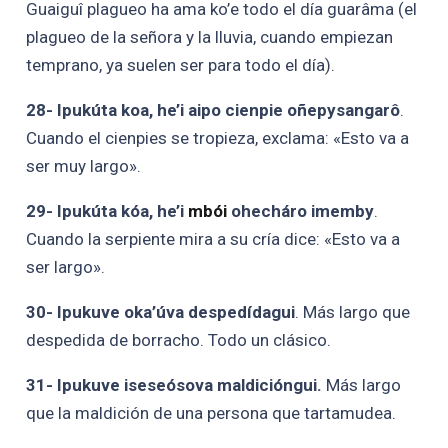
Guaiguî plagueo ha ama ko’e todo el día guarâma (el
plagueo de la señora y la lluvia, cuando empiezan
temprano, ya suelen ser para todo el día).
28- Ipukúta koa, he’i aipo cienpie oñepysangarô
.
Cuando el cienpies se tropieza, exclama: «Esto va a
ser muy largo».
29- Ipukúta kóa, he’i
mbói
ohecháro imemby
.
Cuando la serpiente mira a su cría dice: «Esto va a
ser largo».
30- Ipukuve oka’úva despedídagui
. Más largo que
despedida de borracho. Todo un clásico.
31- Ipukuve iseseósova maldicióngui.
Más largo
que la maldición de una persona que tartamudea.