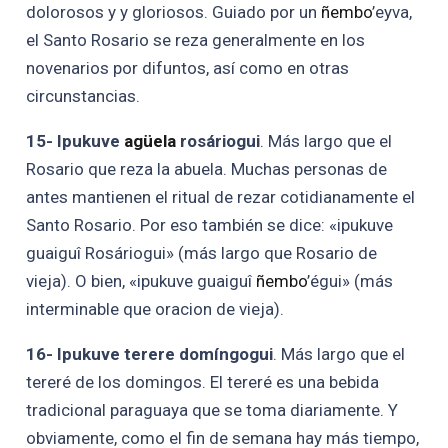
dolorosos y y gloriosos. Guiado por un
ñembo
’eyva,
el Santo Rosario se reza generalmente en los
novenarios por difuntos, así como en otras
circunstancias.
15- Ipukuve
agüela
rosáriogui
. Más largo que el
Rosario que reza la abuela. Muchas personas de
antes mantienen el ritual de rezar cotidianamente el
Santo Rosario. Por eso también se dice: «ipukuve
guaiguî Rosáriogui» (más largo que Rosario de
vieja). O bien, «ipukuve guaiguî
ñembo
’égui» (más
interminable que oracion de vieja).
16- Ipukuve terere domíngogui
. Más largo que el
tereré de los domingos. El tereré es una bebida
tradicional paraguaya que se toma diariamente. Y
obviamente, como el fin de semana hay más tiempo,