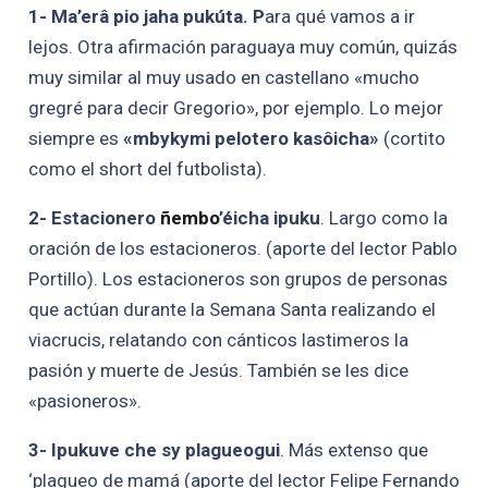
1- Ma’erâ pio jaha pukúta. P
ara qué vamos a ir
lejos. Otra afirmación paraguaya muy común, quizás
muy similar al muy usado en castellano «mucho
gregré para decir Gregorio», por ejemplo. Lo mejor
siempre es
«mbykymi pelotero kasôicha»
(cortito
como el short del futbolista).
2- Estacionero
ñembo
’éicha ipuku
. Largo como la
oración de los estacioneros. (aporte del lector Pablo
Portillo). Los estacioneros son grupos de personas
que actúan durante la Semana Santa realizando el
viacrucis, relatando con cánticos lastimeros la
pasión y muerte de Jesús. También se les dice
«pasioneros».
3- Ipukuve che sy plagueogui
. Más extenso que
‘plagueo de mamá (aporte del lector Felipe Fernando