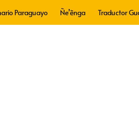
nario Paraguayo
Ñe’ẽnga
Traductor Gu