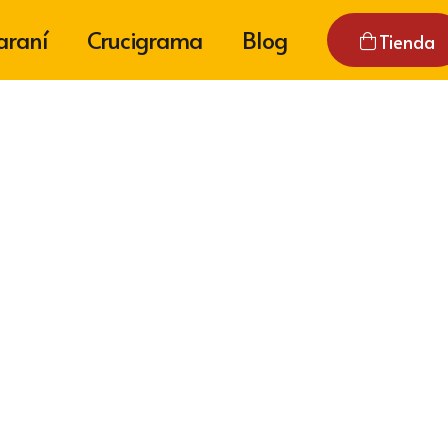
araní
Crucigrama
Blog
Tienda