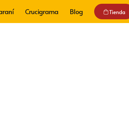
araní
Crucigrama
Blog
Tienda