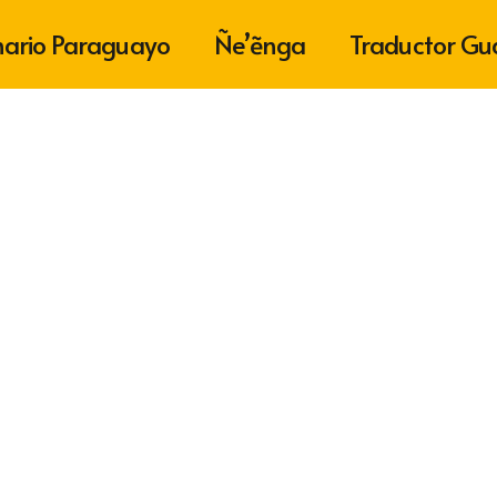
nario Paraguayo
Ñe’ẽnga
Traductor Gu